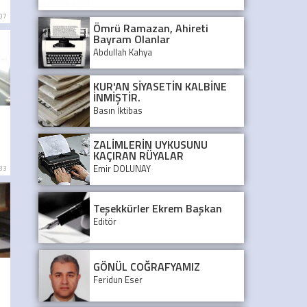
:07
Ömrü Ramazan, Ahireti
Bayram Olanlar
Abdullah Kahya
KUR'AN SİYASETİN KALBİNE
İNMİŞTİR.
Basın İktibas
ZALİMLERİN UYKUSUNU
KAÇIRAN RÜYALAR
Emir DOLUNAY
:33
Teşekkürler Ekrem Başkan
Editör
GÖNÜL COĞRAFYAMIZ
Feridun Eser