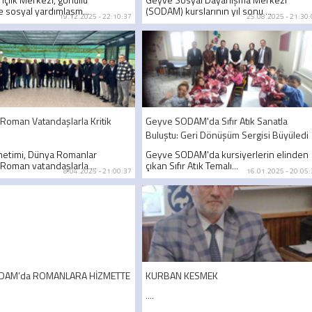
e sosyal yardımlaşm...
(SODAM) kurslarının yıl sonu ...
19.12.2025 - 22:10:37
25.08.2025 - 21:30
Roman Vatandaşlarla Kritik
Geyve SODAM'da Sıfır Atık Sanatla
Buluştu: Geri Dönüşüm Sergisi Büyüledi
etimi, Dünya Romanlar
Geyve SODAM'da kursiyerlerin elinden
Roman vatandaşlarla ...
çıkan Sıfır Atık Temalı...
8.04.2025 - 21:00:37
16.01.2025 - 20:05
DAM’da ROMANLARA HİZMETTE
KURBAN KESMEK
....