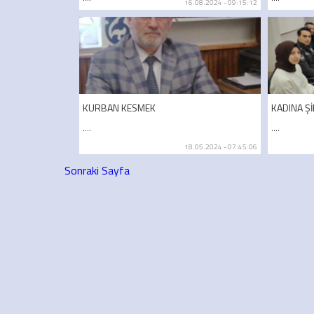
16.08.2024 - 09:15:12
KURBAN KESMEK
KADINA Ş
....
....
18.05.2024 - 07:45:06
Sonraki Sayfa