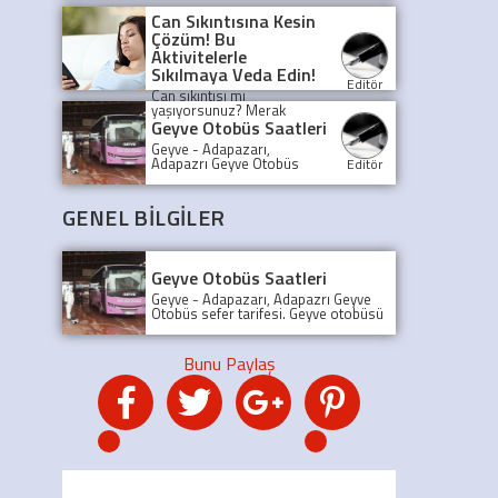
sistemleri, denizlerde
Can Sıkıntısına Kesin
güvenliği ve şeffaflığı
Çözüm! Bu
artırarak, olası kazaları
Aktivitelerle
önlüyor ve deniz trafiğini
düzenliyor.
Sıkılmaya Veda Edin!
Editör
Can sıkıntısı mı
yaşıyorsunuz? Merak
etmeyin, yalnız değilsiniz!
Geyve Otobüs Saatleri
Bu yazıda, can sıkıntısını
Geyve - Adapazarı,
yenmek için birbirinden
Adapazrı Geyve Otobüs
Editör
eğlenceli ve yaratıcı
sefer tarifesi. Geyve
aktiviteleri keşfedeceksiniz.
otobüsü kaçta kalkıyor?
Adapazarından son Geyve
GENEL BİLGİLER
Otobüsü, Sefer tarifesi,
geyve koop otobüs
Geyve Otobüs Saatleri
Geyve - Adapazarı, Adapazrı Geyve
Otobüs sefer tarifesi. Geyve otobüsü
kaçta kalkıyor? Adapazarından son
Geyve Otobüsü, Sefer tarifesi, geyve
koop otobüs