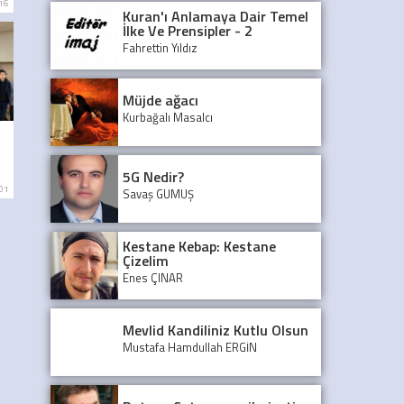
:16
Kuran'ı Anlamaya Dair Temel
İlke Ve Prensipler - 2
Fahrettin Yıldız
Müjde ağacı
Kurbağalı Masalcı
5G Nedir?
:01
Savaş GÜMÜŞ
Kestane Kebap: Kestane
Çizelim
Enes ÇINAR
Mevlid Kandiliniz Kutlu Olsun
Mustafa Hamdullah ERGİN