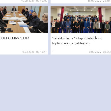
16.08.2024 - 09:10:16
14.06.2024 - 23:10
İDDET OLMAMALIDIR
“Tefekkürhane” Kitap Kulübü, İkinci
Toplantısını Gerçekleştirdi
....
9.03.2024 - 08:10:11
8.03.2024 - 08:35