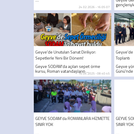
gençleriyl
24.02.2026 - 16:05:07
Geyve'de Unutulan Sanat Diriliyor:
Geyve'de 
Sepetlerle Yeni Bir Dönem!
Toplantı
Geyve SODAM'da açılan sepet örme
Geyve yön
kursu, Roman vatandaşların ...
Günü'nde 
16.04.2025 - 08:40:45
GEYVE SODAM’da ROMANLARA HİZMETTE
GEYVE SO
SINIR YOK
SINIR YOK
....
....