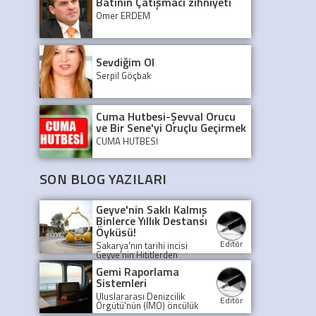
Batının Çatışmacı zihniyeti
Ömer ERDEM
Sevdiğim Ol
Serpil Göçbak
Cuma Hutbesi-Şevval Orucu
ve Bir Sene'yi Oruçlu Geçirmek
CUMA HUTBESİ
SON BLOG YAZILARI
Geyve'nin Saklı Kalmış
Binlerce Yıllık Destansı
Öyküsü!
Editör
Sakarya'nın tarihi incisi
Geyve'nin Hititlerden
Osmanlı'ya, Milli
Gemi Raporlama
Mücadele'den günümüze
Sistemleri
uzanan şaşırtıcı öyküsünü
keşfedin. Bu binlerce yıllık
Uluslararası Denizcilik
medeniyet mozaiği sizi
Editör
Örgütü'nün (IMO) öncülük
bekliyor!
ettiği gemi raporlama