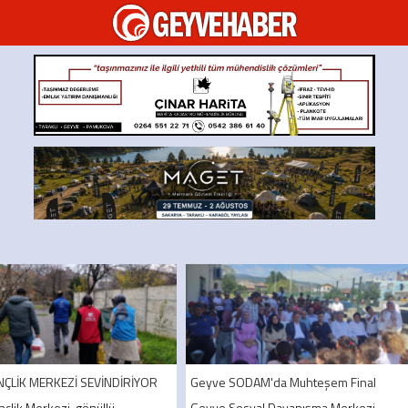
GEYVEHABER
NÇLİK MERKEZİ SEVİNDİRİYOR
Geyve SODAM'da Muhteşem Final
çlik Merkezi, gönüllü
Geyve Sosyal Dayanışma Merkezi