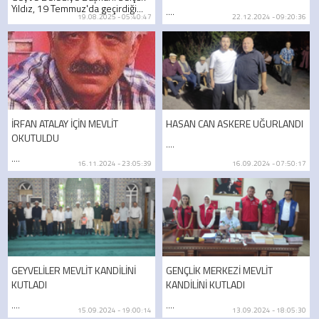
Yıldız, 19 Temmuz'da geçirdiği...
....
19.08.2025 - 05:40:47
22.12.2024 - 09:20:36
İRFAN ATALAY İÇİN MEVLİT
HASAN CAN ASKERE UĞURLANDI
OKUTULDU
....
....
16.11.2024 - 23:05:39
16.09.2024 - 07:50:17
GEYVELİLER MEVLİT KANDİLİNİ
GENÇLİK MERKEZİ MEVLİT
KUTLADI
KANDİLİNİ KUTLADI
....
....
15.09.2024 - 19:00:14
13.09.2024 - 18:05:30