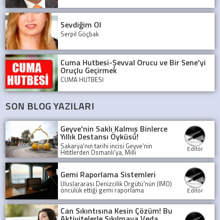
Sevdiğim Ol
Serpil Göçbak
Cuma Hutbesi-Şevval Orucu ve Bir Sene'yi
Oruçlu Geçirmek
CUMA HUTBESİ
SON BLOG YAZILARI
Geyve'nin Saklı Kalmış Binlerce
Yıllık Destansı Öyküsü!
Sakarya'nın tarihi incisi Geyve'nin
Editör
Hititlerden Osmanlı'ya, Milli
Mücadele'den günümüze uzanan
şaşırtıcı öyküsünü keşfedin. Bu binlerce
yıllık medeniyet mozaiği sizi bekliyor!
Gemi Raporlama Sistemleri
Uluslararası Denizcilik Örgütü'nün (IMO)
öncülük ettiği gemi raporlama
Editör
sistemleri, denizlerde güvenliği ve
şeffaflığı artırarak, olası kazaları önlüyor
ve deniz trafiğini düzenliyor.
Can Sıkıntısına Kesin Çözüm! Bu
Aktivitelerle Sıkılmaya Veda