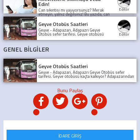
Edin!
Editör
Can sıkıntısı mı yaşıyorsunuz? Merak
etmeyin, yalnız değilsiniz! Bu yazıda, can
sıkıntısını yenmek için birbirinden
eğlenceli ve yaratıcı aktiviteleri
Geyve Otobüs Saatleri
keşfedeceksiniz.
Geyve - Adapazarı, Adapazrı Geyve
Otobüs sefer tarifesi. Geyve otobüsü
Editör
kaçta kalkıyor? Adapazarından son
Geyve Otobüsü, Sefer tarifesi, geyve
koop otobüs
GENEL BİLGİLER
Geyve Otobüs Saatleri
Geyve - Adapazarı, Adapazrı Geyve Otobüs sefer
tarifesi. Geyve otobüsü kaçta kalkıyor? Adapazarından
son Geyve Otobüsü, Sefer tarifesi, geyve koop otobüs
İDARE GİRİŞ