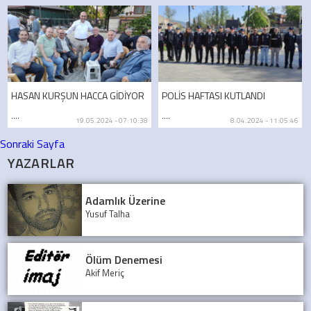
HASAN KURŞUN HACCA GİDİYOR
POLİS HAFTASI KUTLANDI
....
....
19.05.2024 - 07:10:38
8.04.2024 - 11:05:46
Sonraki Sayfa
YAZARLAR
Adamlık Üzerine
Yusuf Talha
Ölüm Denemesi
Akif Meriç