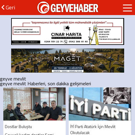
GEYVEHABER
Geri
geyve mevlit
geyve mevlit Haberleri, son dakika gelişmeleri
Dostlar Buluştu
İYİ Parti Atatürk İçin Mevlit
Okutulacak
Geyveli kadim dostlar Sami