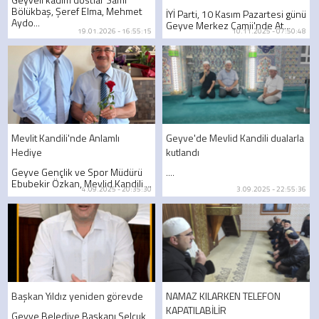
Bölükbaş, Şeref Elma, Mehmet
İYİ Parti, 10 Kasım Pazartesi günü
Aydo...
Geyve Merkez Camii'nde At...
19.01.2026 - 16:55:15
10.11.2025 - 07:50:48
Mevlit Kandili'nde Anlamlı
Geyve'de Mevlid Kandili dualarla
Hediye
kutlandı
Geyve Gençlik ve Spor Müdürü
....
Ebubekir Özkan, Mevlid Kandili ...
4.09.2025 - 20:35:30
3.09.2025 - 22:55:36
Başkan Yıldız yeniden görevde
NAMAZ KILARKEN TELEFON
KAPATILABİLİR
Geyve Belediye Başkanı Selçuk