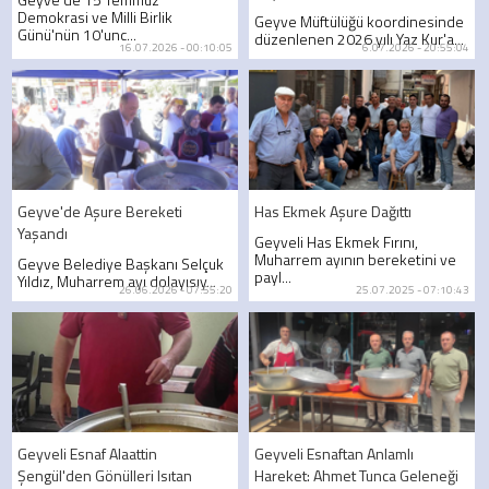
Demokrasi ve Milli Birlik
Geyve Müftülüğü koordinesinde
Günü'nün 10'unc...
düzenlenen 2026 yılı Yaz Kur'a...
16.07.2026 - 00:10:05
6.07.2026 - 20:55:04
Geyve'de Aşure Bereketi
Has Ekmek Aşure Dağıttı
Yaşandı
Geyveli Has Ekmek Fırını,
Muharrem ayının bereketini ve
Geyve Belediye Başkanı Selçuk
payl...
Yıldız, Muharrem ayı dolayısıy...
26.06.2026 - 07:55:20
25.07.2025 - 07:10:43
Geyveli Esnaf Alaattin
Geyveli Esnaftan Anlamlı
Şengül'den Gönülleri Isıtan
Hareket: Ahmet Tunca Geleneği