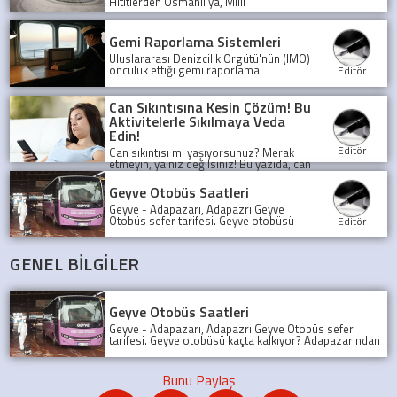
Hititlerden Osmanlı'ya, Milli
Mücadele'den günümüze uzanan
şaşırtıcı öyküsünü keşfedin. Bu binlerce
yıllık medeniyet mozaiği sizi bekliyor!
Gemi Raporlama Sistemleri
Uluslararası Denizcilik Örgütü'nün (IMO)
öncülük ettiği gemi raporlama
Editör
sistemleri, denizlerde güvenliği ve
şeffaflığı artırarak, olası kazaları önlüyor
ve deniz trafiğini düzenliyor.
Can Sıkıntısına Kesin Çözüm! Bu
Aktivitelerle Sıkılmaya Veda
Edin!
Editör
Can sıkıntısı mı yaşıyorsunuz? Merak
etmeyin, yalnız değilsiniz! Bu yazıda, can
sıkıntısını yenmek için birbirinden
eğlenceli ve yaratıcı aktiviteleri
Geyve Otobüs Saatleri
keşfedeceksiniz.
Geyve - Adapazarı, Adapazrı Geyve
Otobüs sefer tarifesi. Geyve otobüsü
Editör
kaçta kalkıyor? Adapazarından son
Geyve Otobüsü, Sefer tarifesi, geyve
koop otobüs
GENEL BİLGİLER
Geyve Otobüs Saatleri
Geyve - Adapazarı, Adapazrı Geyve Otobüs sefer
tarifesi. Geyve otobüsü kaçta kalkıyor? Adapazarından
son Geyve Otobüsü, Sefer tarifesi, geyve koop otobüs