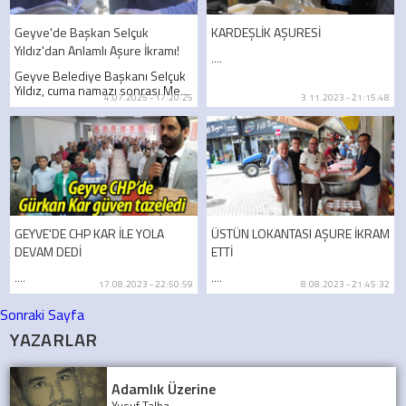
Geyve'de Başkan Selçuk
KARDEŞLİK AŞURESİ
Yıldız'dan Anlamlı Aşure İkramı!
....
Geyve Belediye Başkanı Selçuk
Yıldız, cuma namazı sonrası Me...
4.07.2025 - 17:20:25
3.11.2023 - 21:15:48
GEYVE'DE CHP KAR İLE YOLA
ÜSTÜN LOKANTASI AŞURE İKRAM
DEVAM DEDİ
ETTİ
....
....
17.08.2023 - 22:50:59
8.08.2023 - 21:45:32
Sonraki Sayfa
YAZARLAR
Adamlık Üzerine
Yusuf Talha