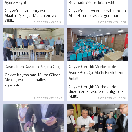
Aşure Hayrı!
Bozmadı, Aşure İkram Etti!
Geyve'nin tanınmış esnafı
Geyve'nin sevilen esnaflarından
Alaattin Şengül, Muharrem ayı
Ahmet Tunca, aşure gününün m...
vesi...
18.07.2025 - 16:35:31
17.07.2025 - 23:10:39
Kaymakam Kazanın Başına Geçti
Geyve Gençlik Merkezinde
Aşure Bolluğu: Müftü Faziletlerini
Geyve Kaymakamı Murat Güven,
Anlattı!
Melekşesolak mahallesi
ziyareti...
Geyve Gençlik Merkezinde
düzenlenen aşure etkinliğinde
Müftü...
12.07.2025 - 22:45:45
7.07.2025 - 21:00:34