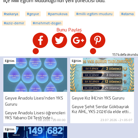
İlçe Milli Eğitim Müdürlüğü'nün yeni yöneticisi oldu.
#sakarya
#geyve
#pamukova
#milli-egitim-muduru
#atama
#aziz-demir
#mehmet-dogan
1574 defa okundu
Eğitim
Eğitim
Geyve Anadolu Lisesi'nden YKS
Geyve Kız İHL'nin YKS Gururu
Gururu
Geyve Şehit Serdar Gökbayrak
Kız AİHL, YKS 2026'da elde etti...
Geyve Anadolu Lisesi öğrencileri
YKS Yabancı Dil Testi'nde i...
1.08.2026 - 20:00:00
23.07.2026 - 21:05:07
Eğitim