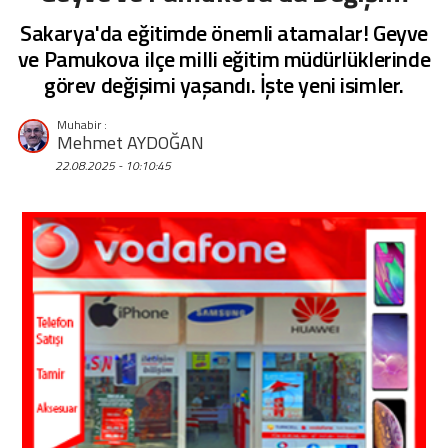
Sakarya'da eğitimde önemli atamalar! Geyve
ve Pamukova ilçe milli eğitim müdürlüklerinde
görev değişimi yaşandı. İşte yeni isimler.
Mehmet AYDOĞAN
22.08.2025 - 10:10:45