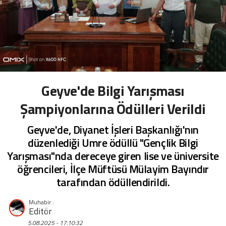
Geyve'de Bilgi Yarışması
Şampiyonlarına Ödülleri Verildi
Geyve'de, Diyanet İşleri Başkanlığı'nın
düzenlediği Umre ödüllü "Gençlik Bilgi
Yarışması"nda dereceye giren lise ve üniversite
öğrencileri, İlçe Müftüsü Mülayim Bayındır
tarafından ödüllendirildi.
Editör
5.08.2025 - 17:10:32