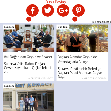
863 defa okundu
Gündem
Gündem
Vali Doğan'dan Geyve'ye Ziyaret
Başkan Alemdar Geyve'de
Vatandaşlarla Buluştu
Sakarya Valisi Rahmi Doğan,
Geyve Kaymakamı Çağlar Tekin'i
Sakarya Büyükşehir Belediye
z...
Başkanı Yusuf Alemdar, Geyve
Bay...
4.08.2026 - 22:10:07
4.08.2026 - 20:05:04
Gündem